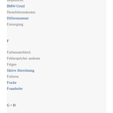
Beipolieren
BMW-Urteil
Desinfektionskosten
Differenzsteuer
Entsorgung
F
Farbmusterblech
Fehlerspeicher auslesen
Felgen
fiktive Abrechnung
Folieren
Fracke
Fraunhofer
G • H