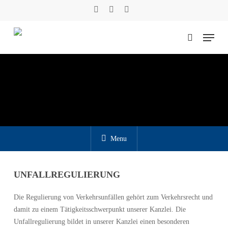
Skip
facebook
phone
email
to
main
Menu
content
suchen
Suche
Menu
UNFALLREGULIERUNG
Die Regulierung von Verkehrsunfällen gehört zum Verkehrsrecht und
damit zu einem Tätigkeitsschwerpunkt unserer Kanzlei. Die
Unfallregulierung bildet in unserer Kanzlei einen besonderen