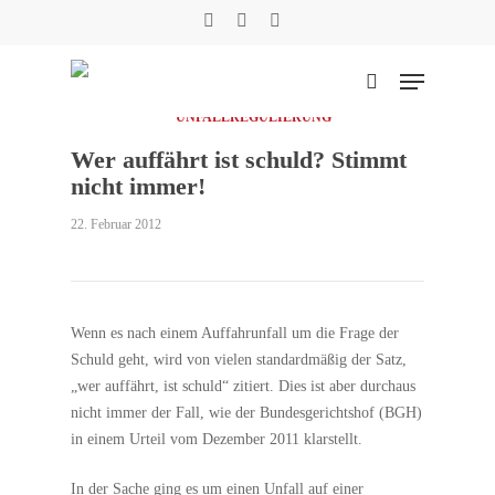
Skip
facebook
phone
email
to
main
Menu
content
suchen
UNFALLREGULIERUNG
Wer auffährt ist schuld? Stimmt
Suche
nicht immer!
22. Februar 2012
Wenn es nach einem Auffahrunfall um die Frage der
Schuld geht, wird von vielen standardmäßig der Satz,
„wer auffährt, ist schuld“ zitiert. Dies ist aber durchaus
nicht immer der Fall, wie der Bundesgerichtshof (BGH)
in einem Urteil vom Dezember 2011 klarstellt.
In der Sache ging es um einen Unfall auf einer