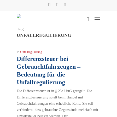
Skip
facebook
phone
email
to
main
Menu
content
suchen
Tag
UNFALLREGULIERUNG
Suche
In
Unfallregulierung
Differenzsteuer bei
Gebrauchtfahrzeugen –
Bedeutung für die
Unfallregulierung
Die Differenzsteuer ist in § 25a UstG geregelt. Die
Differenzbesteuerung spielt beim Handel mit
Gebrauchtfahrzeugen eine erhebliche Rolle. Sie soll
verhindern, dass gebrauchte Gegenstände mehrfach mit
Umsatzsteuer belastet werden. Der…