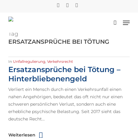
Skip
facebook
phone
email
to
main
Men
content
suchen
Tag
ERSATZANSPRÜCHE BEI TÖTUNG
In
Unfallregulierung
,
Verkehrsrecht
Ersatzansprüche bei Tötung –
Hinterbliebenengeld
Verliert ein Mensch durch einen Verkehrsunfall einen
nahen Angehörigen, bedeutet das oft nicht nur einen
schweren persönlichen Verlust, sondern auch eine
erhebliche psychische Belastung. Seit 2017 sieht das
deutsche Recht…
Weiterlesen