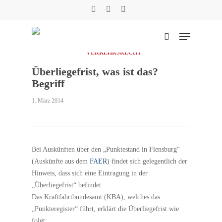
Skip
facebook
phone
email
to
main
Menu
content
suchen
VERKEHRSRECHT
Überliegefrist, was ist das?
Suche
Begriff
1. März 2014
Bei Auskünften über den „Punktestand in Flensburg“
(Auskünfte aus dem
FAER
) findet sich gelegentlich der
Hinweis, dass sich eine Eintragung in der
„Überliegefrist“ befindet.
Das Kraftfahrtbundesamt (KBA), welches das
„Punkteregister“ führt, erklärt die Überliegefrist wie
folgt: