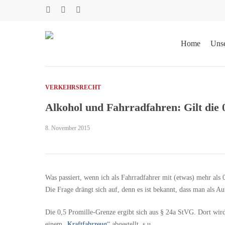
Skip
facebook
phone
email
to
main
content
Home
Uns
VERKEHRSRECHT
Alkohol und Fahrradfahren: Gilt die 
8. November 2015
Suche
Was passiert, wenn ich als Fahrradfahrer mit (etwas) mehr als
Klicken Sie Enter zum Suchen oder ESC zum Schließen
Die Frage drängt sich auf, denn es ist bekannt, dass man als Aut
Die 0,5 Promille-Grenze ergibt sich aus § 24a StVG. Dort wir
einem „
Kraftfahrzeug
“ abgestellt, s.u..