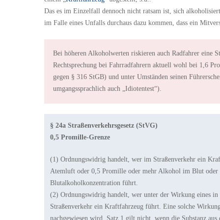
Das es im Einzelfall dennoch nicht ratsam ist, sich alkoholisie
im Falle eines Unfalls durchaus dazu kommen, dass ein Mitve
Bei höheren Alkoholwerten riskieren auch Radfahrer eine St
Rechtsprechung bei Fahrradfahrern aktuell wohl bei 1,6 Prom
gegen § 316 StGB) und unter Umständen seinen Führersche
umgangssprachlich auch „Idiotentest“).
§ 24a Straßenverkehrsgesetz (StVG)
0,5 Promille-Grenze
(1) Ordnungswidrig handelt, wer im Straßenverkehr ein Kraf
Atemluft oder 0,5 Promille oder mehr Alkohol im Blut oder 
Blutalkoholkonzentration führt.
(2) Ordnungswidrig handelt, wer unter der Wirkung eines in 
Straßenverkehr ein Kraftfahrzeug führt. Eine solche Wirkung
nachgewiesen wird. Satz 1 gilt nicht, wenn die Substanz a