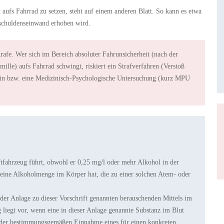
rt aufs Fahrrad zu setzen, steht auf einem anderen Blatt. So kann es etwa
rschuldenseinwand erhoben wird.
rafe. Wer sich im Bereich absoluter Fahrunsicherheit (nach der
ille) aufs Fahrrad schwingt, riskiert ein Strafverfahren (Verstoß
in bzw. eine Medizinisch-Psychologische Untersuchung (kurz MPU
tfahrzeug führt, obwohl er 0,25 mg/l oder mehr Alkohol in der
eine Alkoholmenge im Körper hat, die zu einer solchen Atem- oder
der Anlage zu dieser Vorschrift genannten berauschenden Mittels im
 liegt vor, wenn eine in dieser Anlage genannte Substanz im Blut
us der bestimmungsgemäßen Einnahme eines für einen konkreten