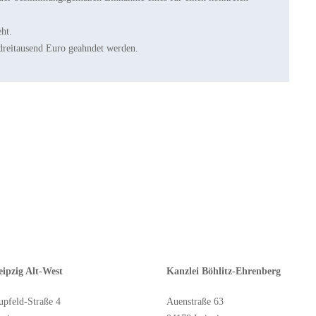
ht.
dreitausend Euro geahndet werden.
eipzig Alt-West
Kanzlei Böhlitz-Ehrenberg
pfeld-Straße 4
Auenstraße 63