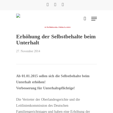
Skip
facebook
phone
email
to
main
Menu
content
suchen
FAMILIENRECHT
Erhöhung der Selbstbehalte beim
Suche
Unterhalt
27. November 2014
Ab 01.01.2015 sollen sich die Selbstbehalte beim
Unterhalt erhöhen!
Verbesserung für Unterhaltspflichtige!
Die Vertreter der Oberlandesgerichte und die
Leitlinienkommission des Deutschen
Familiengerichtstages und haben eine Erhöhung der