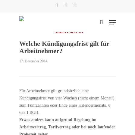
Skip
facebook
phone
email
to
main
Menu
content
suchen
ARBEITSRECHT
Welche Kündigungsfrist gilt für
Suche
Arbeitnehmer?
17. Dezember 2014
Für Arbeitnehmer gilt grundsätzlich eine
Kündigungsfrist von vier Wochen (nicht einem Monat!)
zum Fünfzehnten oder Ende eines Kalendermonats, §
622 I BGB.
Etwas anders kann aufgrund Regelung im
Arbeitsvertrag, Tarifvertrag oder bei noch laufender
Probezeit gelten.