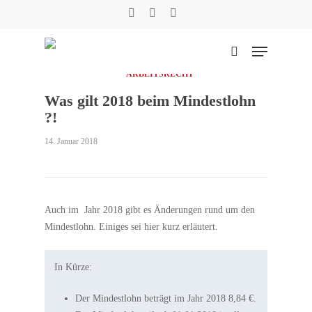
Skip
facebook
phone
email
to
main
Menu
content
suchen
ARBEITSRECHT
Was gilt 2018 beim Mindestlohn
Suche
?!
14. Januar 2018
Auch im Jahr 2018 gibt es Änderungen rund um den
Mindestlohn. Einiges sei hier kurz erläutert.
In Kürze:
Der Mindestlohn beträgt im Jahr 2018 8,84 €.