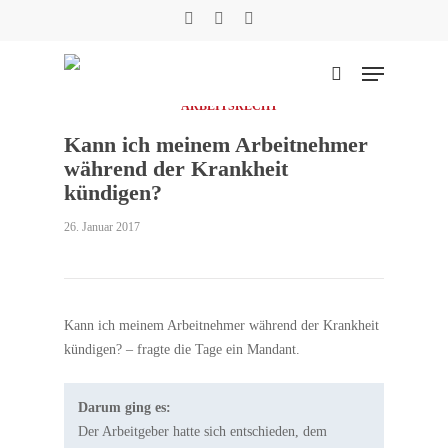
Skip
facebook
phone
email
to
main
Menu
content
suchen
ARBEITSRECHT
Kann ich meinem Arbeitnehmer
Suche
während der Krankheit
kündigen?
26. Januar 2017
Kann ich meinem Arbeitnehmer während der Krankheit
kündigen? – fragte die Tage ein Mandant.
Darum ging es:
Der Arbeitgeber hatte sich entschieden, dem