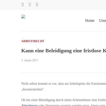
Skip
facebook
phone
email
to
main
content
Home
Uns
ARBEITSRECHT
Kann eine Beleidigung eine fristlose
3. Januar 2015
Nicht selten kommt es vor, dass am Arbeitsplatz die Emotione
„herausrutschen“.
Ob bei einer Beleidigung durch einen Arbeitnehmer eine fristlo
Abmahnung
oder Versetzung reagiert werden muss, hängt vom 