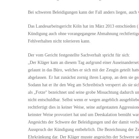
Bei schweren Beleidigungen kann der Fall anders liegen, auch 
Das Landesarbeitsgericht Köln hat im März 2013 entschieden (1
Kündigung auch ohne vorangegangene Abmahnung rechtfertigen, 
Fehlverhalten nicht tolerieren kann.
Der vom Gericht festgestellte Sachverhalt spricht für sich:
„Der Kläger kam an diesem Tag aufgrund einer Auseinanderset
gelaunt in das Büro, welches er sich mit der Zeugin geteilt hat
abgelassen. Er hat zunächst zornig ihren Laptop, an dem sie ge
Sodann hat er ihr den Weg am Schreibtisch versperrt als sie sic
als „Fotze“ bezeichnet und seine grobe Missachtung dadurch unt
nicht entschuldbar. Selbst wenn er wegen angeblich ausgeblieb
rechtfertigt dies in keiner Weise, seine aufgestauten Aggressi
keinster Weise provoziert hat und um Deeskalation bemüht war
Angesichts der Schwere der Beleidigungen und der damit ver
Ausspruch der Kündigung entbehrlich. Die Bezeichnung der Zeu
Ehrkränkung dar. Der Kläger musste angesichts der Schwere sei