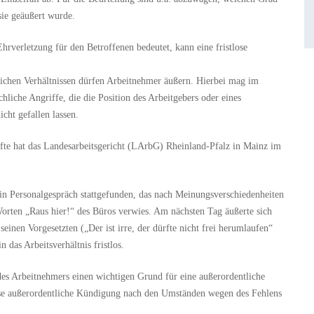
ie geäußert wurde.
Ehrverletzung für den Betroffenen bedeutet, kann eine fristlose
blichen Verhältnissen dürfen Arbeitnehmer äußern. Hierbei mag im
chliche Angriffe, die die Position des Arbeitgebers oder eines
icht gefallen lassen.
urfte hat das Landesarbeitsgericht (LArbG) Rheinland-Pfalz in Mainz im
in Personalgespräch stattgefunden, das nach Meinungsverschiedenheiten
Worten „Raus hier!“ des Büros verwies. Am nächsten Tag äußerte sich
einen Vorgesetzten („Der ist irre, der dürfte nicht frei herumlaufen“
 das Arbeitsverhältnis fristlos.
des Arbeitnehmers einen wichtigen Grund für eine außerordentliche
lose außerordentliche Kündigung nach den Umständen wegen des Fehlens