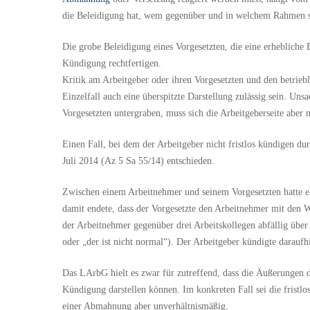
Suche
die Beleidigung hat, wem gegenüber und in welchem Rahmen s
Klicken Sie Enter zum Suchen oder ESC zum Schließen
Die grobe Beleidigung eines Vorgesetzten, die eine erhebliche 
Kündigung rechtfertigen.
Kritik am Arbeitgeber oder ihren Vorgesetzten und den betrie
Einzelfall auch eine überspitzte Darstellung zulässig sein. Unsa
Vorgesetzten untergraben, muss sich die Arbeitgeberseite aber n
Einen Fall, bei dem der Arbeitgeber nicht fristlos kündigen d
Juli 2014 (Az 5 Sa 55/14) entschieden.
Zwischen einem Arbeitnehmer und seinem Vorgesetzten hatte e
damit endete, dass der Vorgesetzte den Arbeitnehmer mit den 
der Arbeitnehmer gegenüber drei Arbeitskollegen abfällig über s
oder „der ist nicht normal“). Der Arbeitgeber kündigte daraufhin
Das LArbG hielt es zwar für zutreffend, dass die Äußerungen 
Kündigung darstellen können. Im konkreten Fall sei die frist
einer Abmahnung aber unverhältnismäßig.