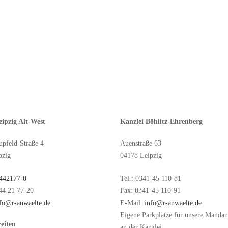
eipzig Alt-West
Kanzlei Böhlitz-Ehrenberg
pfeld-Straße 4
Auenstraße 63
pzig
04178 Leipzig
442177-0
Tel.: 0341-45 110-81
44 21 77-20
Fax: 0341-45 110-91
fo@r-anwaelte.de
E-Mail:
info@r-anwaelte.de
Eigene Parkplätze für unsere Mandan
eiten
an der Kanzlei.