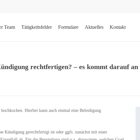
er Team
Tätigkeitsfelder
Formulare
Aktuelles
Kontakt
 Kündigung rechtfertigen? – es kommt darauf an
n hochkochen. Hierbei kann auch einmal eine Beleidigung
se Kündigung gerechtfertigt ist oder ggfs. zunächst mit einer
Einzelfall ab. Für die Beurteilung sind u.a. abzuwägen, welchen Grad