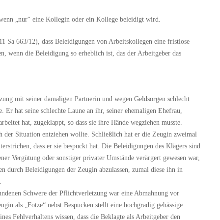
wenn „nur“ eine Kollegin oder ein Kollege beleidigt wird.
1 Sa 663/12), dass Beleidigungen von Arbeitskollegen eine fristlose
wenn die Beleidigung so erheblich ist, das der Arbeitgeber das
zung mit seiner damaligen Partnerin und wegen Geldsorgen schlecht
te. Er hat seine schlechte Laune an ihr, seiner ehemaligen Ehefrau,
arbeitet hat, zugeklappt, so dass sie ihre Hände wegziehen musste.
h der Situation entziehen wollte. Schließlich hat er die Zeugin zweimal
erstrichen, dass er sie bespuckt hat. Die Beleidigungen des Klägers sind
ener Vergütung oder sonstiger privater Umstände verärgert gewesen war,
onen durch Beleidigungen der Zeugin abzulassen, zumal diese ihn in
.
bundenen Schwere der Pflichtverletzung war eine Abmahnung vor
gin als „Fotze“ nebst Bespucken stellt eine hochgradig gehässige
nes Fehlverhaltens wissen, dass die Beklagte als Arbeitgeber den