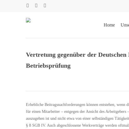
Skip
facebook
phone
email
to
main
content
Home
Uns
Vertretung gegenüber der Deutschen 
Betriebsprüfung
Suche
Klicken Sie Enter zum Suchen oder ESC zum Schließen
Erhebliche Beitragsnachforderungen können entstehen, wenn d
für einen Mitarbeiter – entgegen der Ansicht des Arbeitgebers
auszugehen ist und nicht etwa von einer selbständigen Tätigkei
§ 8 SGB IV. Auch abgeschlossene Werkverträge werden oftmals