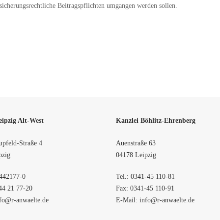
sicherungsrechtliche Beitragspflichten umgangen werden sollen.
eipzig Alt-West
Kanzlei Böhlitz-Ehrenberg
pfeld-Straße 4
Auenstraße 63
pzig
04178 Leipzig
442177-0
Tel.: 0341-45 110-81
44 21 77-20
Fax: 0341-45 110-91
fo@r-anwaelte.de
E-Mail:
info@r-anwaelte.de