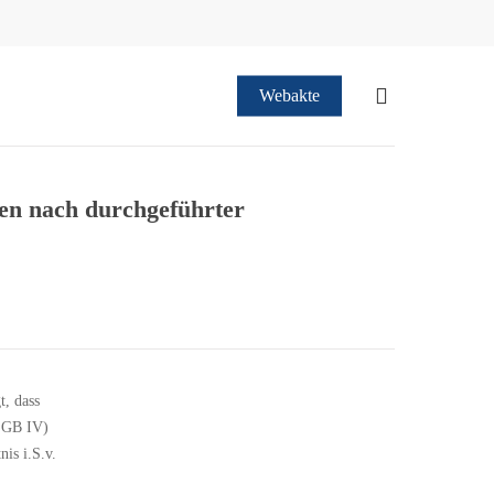
suchen
Webakte
en nach durchgeführter
, dass
 SGB IV)
is i.S.v.