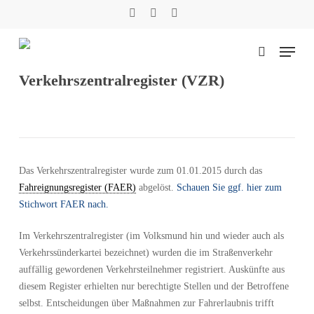
Skip
facebook
phone
email
to
main
Menu
content
suchen
Verkehrszentralregister (VZR)
Suche
Das Verkehrszentralregister wurde zum 01.01.2015 durch das
Fahreignungsregister (FAER)
abgelöst.
Schauen Sie ggf. hier zum
Stichwort FAER nach.
Im Verkehrszentralregister (im Volksmund hin und wieder auch als
Verkehrssünderkartei bezeichnet) wurden die im Straßenverkehr
auffällig gewordenen Verkehrsteilnehmer registriert. Auskünfte aus
diesem Register erhielten nur berechtigte Stellen und der Betroffene
selbst. Entscheidungen über Maßnahmen zur Fahrerlaubnis trifft