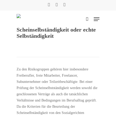
Skip
facebook
phone
email
to
main
Menu
content
suchen
Scheinselbständigkeit oder echte
Selbständigkeit
Suche
Zu den Risikogruppen gehören hier insbesondere
Freiberufler, freie Mitarbeiter, Freelancer,
Subunternehmer oder Teilzeitbeschäftigte. Bei einer
Prüfung der Scheinselbstständigkeit werden sowohl die
geschlossenen Verträge als auch die tatsächlichen
Verhältnisse und Bedingungen im Berufsalltag geprüft.
Da die Kriterien für die Beurteilung der
Scheinselbständigkeit von den Sozialgerichten